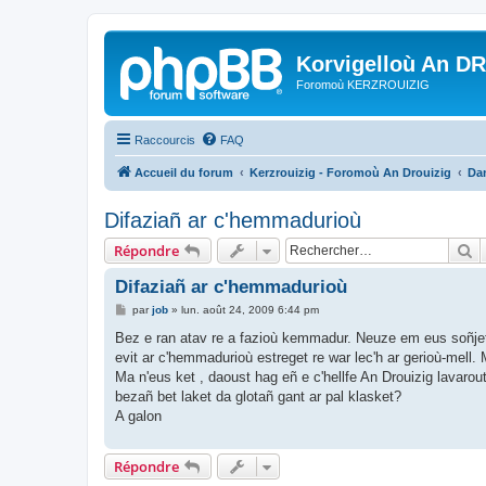
Korvigelloù An D
Foromoù KERZROUIZIG
Raccourcis
FAQ
Accueil du forum
Kerzrouizig - Foromoù An Drouizig
Dan
Difaziañ ar c'hemmadurioù
R
Répondre
Difaziañ ar c'hemmadurioù
M
par
job
»
lun. août 24, 2009 6:44 pm
e
s
Bez e ran atav re a fazioù kemmadur. Neuze em eus soñjet
s
evit ar c'hemmadurioù estreget re war lec'h ar gerioù-mell. M
a
g
Ma n'eus ket , daoust hag eñ e c'hellfe An Drouizig lavaro
e
bezañ bet laket da glotañ gant ar pal klasket?
A galon
Répondre