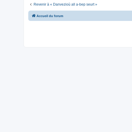
Revenir à « Danvezioù all a-bep seurt »
Accueil du forum