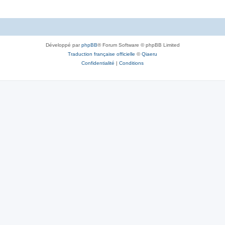
Développé par
phpBB
® Forum Software © phpBB Limited
Traduction française officielle
©
Qiaeru
Confidentialité
|
Conditions