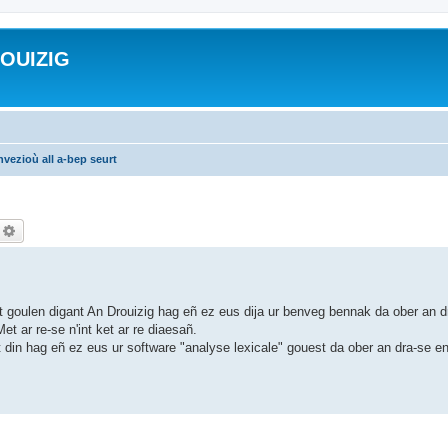
ROUIZIG
vezioù all a-bep seurt
echercher
Recherche avancée
 goulen digant An Drouizig hag eñ ez eus dija ur benveg bennak da ober an d
et ar re-se n'int ket ar re diaesañ.
ut din hag eñ ez eus ur software "analyse lexicale" gouest da ober an dra-se 