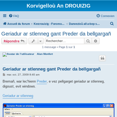
Korvigelloù An DROUIZIG
FAQ
Connexion
R
Accueil du forum
Kerzrouizig - Foromoù An Drouizig
Danvezioù all a-bep seurt
e
Geriadur ar stlenneg gant Preder da bellgargañ
c
Rechercher
Recherche 
Répondre
h
1 message • Page
1
sur
1
e
Alan Monfort
r
c
h
Geriadur ar stlenneg gant Preder da bellgargañ
e
M
mar. oct. 27, 2009 8:40 am
e
r
s
Bremañ, war lec'hienn
Preder
, e vez pellgarget geriadur ar stlenneg,
s
digoust, evit windows.
a
g
e
Geriadur ar stlenneg