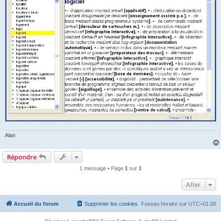
Alan
Répondre
1 message • Page
1
sur
1
Aller
Accueil du forum
Supprimer les cookies
Fuseau horaire sur
UTC+01:00