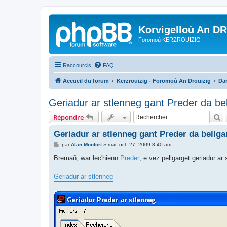
Korvigelloù An D
Foromoù KERZROUIZIG
Raccourcis
FAQ
Accueil du forum
Kerzrouizig - Foromoù An Drouizig
Dan
Geriadur ar stlenneg gant Preder da be
R
Répondre
Geriadur ar stlenneg gant Preder da bellg
M
par
Alan Monfort
»
mar. oct. 27, 2009 8:40 am
e
s
Bremañ, war lec'hienn
Preder
, e vez pellgarget geriadur ar
s
a
g
Geriadur ar stlenneg
e