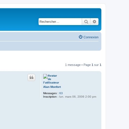
Rechercher
Recherche avancé
Connexion
1 message • Page
1
sur
1
Alan Monfort
Messages :
63
Inscription :
lun. mars 06, 2006 2:00 pm