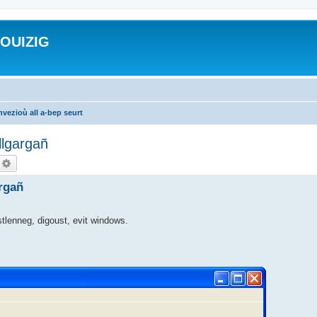
ROUIZIG
vezioù all a-bep seurt
llgargañ
echercher
Recherche avancée
argañ
 stlenneg, digoust, evit windows.