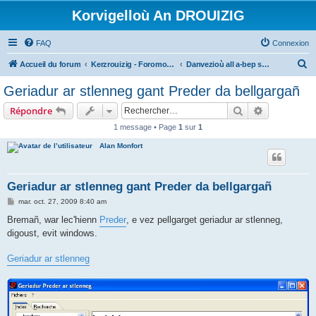
Korvigelloù An DROUIZIG
FAQ
Connexion
R
Accueil du forum
Kerzrouizig - Foromoù An Drouizig
Danvezioù all a-bep seurt
e
Geriadur ar stlenneg gant Preder da bellgargañ
c
Rechercher
Recherche 
Répondre
h
1 message • Page
1
sur
1
e
Alan Monfort
r
c
h
Geriadur ar stlenneg gant Preder da bellgargañ
e
M
mar. oct. 27, 2009 8:40 am
e
r
s
Bremañ, war lec'hienn
Preder
, e vez pellgarget geriadur ar stlenneg,
s
digoust, evit windows.
a
g
e
Geriadur ar stlenneg