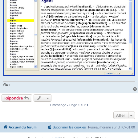
Alan
Répondre
1 message • Page
1
sur
1
Aller
Accueil du forum
Supprimer les cookies
Fuseau horaire sur
UTC+01:00