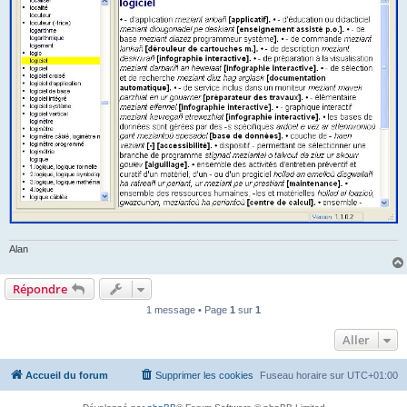
Alan
Répondre
1 message • Page
1
sur
1
Aller
Accueil du forum
Supprimer les cookies
Fuseau horaire sur
UTC+01:00