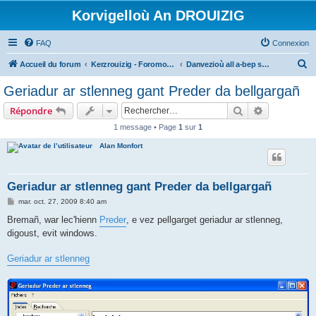
Korvigelloù An DROUIZIG
FAQ
Connexion
R
Accueil du forum
Kerzrouizig - Foromoù An Drouizig
Danvezioù all a-bep seurt
e
Geriadur ar stlenneg gant Preder da bellgargañ
c
Rechercher
Recherche 
Répondre
h
1 message • Page
1
sur
1
e
Alan Monfort
r
c
h
Geriadur ar stlenneg gant Preder da bellgargañ
e
M
mar. oct. 27, 2009 8:40 am
e
r
s
Bremañ, war lec'hienn
Preder
, e vez pellgarget geriadur ar stlenneg,
s
digoust, evit windows.
a
g
e
Geriadur ar stlenneg