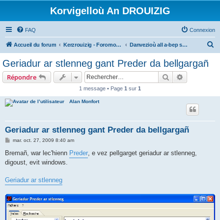
Korvigelloù An DROUIZIG
FAQ
Connexion
R
Accueil du forum
Kerzrouizig - Foromoù An Drouizig
Danvezioù all a-bep seurt
e
Geriadur ar stlenneg gant Preder da bellgargañ
c
Rechercher
Recherche 
Répondre
h
1 message • Page
1
sur
1
e
Alan Monfort
r
c
h
Geriadur ar stlenneg gant Preder da bellgargañ
e
M
mar. oct. 27, 2009 8:40 am
e
r
s
Bremañ, war lec'hienn
Preder
, e vez pellgarget geriadur ar stlenneg,
s
digoust, evit windows.
a
g
e
Geriadur ar stlenneg