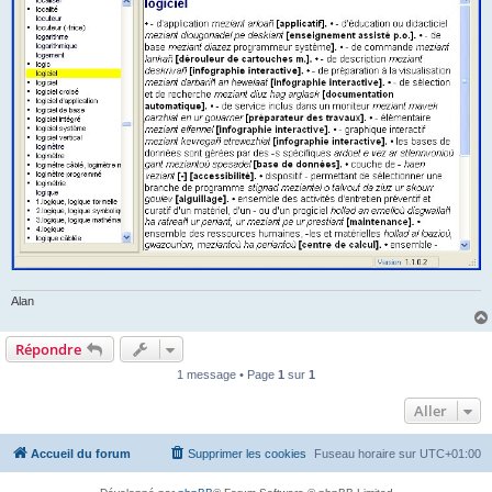
Alan
Répondre
1 message • Page
1
sur
1
Aller
Accueil du forum
Supprimer les cookies
Fuseau horaire sur
UTC+01:00