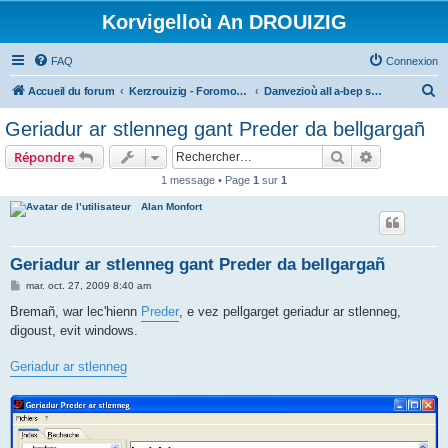
Korvigelloù An DROUIZIG
FAQ
Connexion
R
Accueil du forum
Kerzrouizig - Foromoù An Drouizig
Danvezioù all a-bep seurt
e
Geriadur ar stlenneg gant Preder da bellgargañ
c
Rechercher
Recherche 
Répondre
h
1 message • Page
1
sur
1
e
Alan Monfort
r
c
h
Geriadur ar stlenneg gant Preder da bellgargañ
e
M
mar. oct. 27, 2009 8:40 am
e
r
s
Bremañ, war lec'hienn
Preder
, e vez pellgarget geriadur ar stlenneg,
s
digoust, evit windows.
a
g
e
Geriadur ar stlenneg