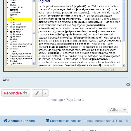
Alan
Répondre
1 message • Page
1
sur
1
Aller
Accueil du forum
Supprimer les cookies
Fuseau horaire sur
UTC+01:00