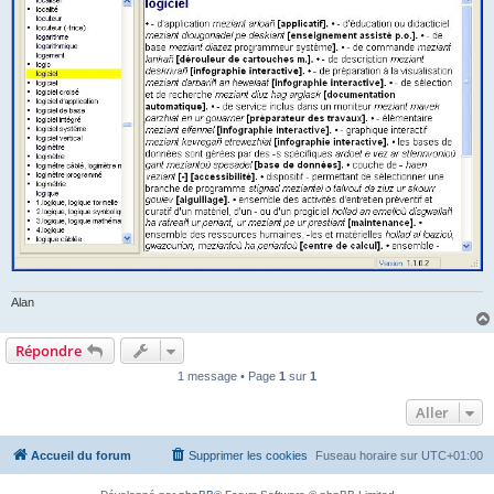
Alan
Répondre
1 message • Page
1
sur
1
Aller
Accueil du forum
Supprimer les cookies
Fuseau horaire sur
UTC+01:00