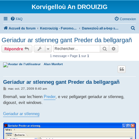
Korvigelloù An DROUIZIG
FAQ
Connexion
R
Accueil du forum
Kerzrouizig - Foromoù An Drouizig
Danvezioù all a-bep seurt
e
Geriadur ar stlenneg gant Preder da bellgargañ
c
Rechercher
Recherche 
Répondre
h
1 message • Page
1
sur
1
e
Alan Monfort
r
c
h
Geriadur ar stlenneg gant Preder da bellgargañ
e
M
mar. oct. 27, 2009 8:40 am
e
r
s
Bremañ, war lec'hienn
Preder
, e vez pellgarget geriadur ar stlenneg,
s
digoust, evit windows.
a
g
e
Geriadur ar stlenneg