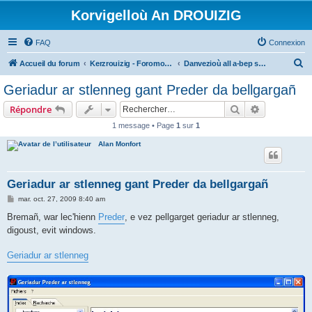
Korvigelloù An DROUIZIG
FAQ
Connexion
R
Accueil du forum
Kerzrouizig - Foromoù An Drouizig
Danvezioù all a-bep seurt
e
Geriadur ar stlenneg gant Preder da bellgargañ
c
Rechercher
Recherche 
Répondre
h
1 message • Page
1
sur
1
e
Alan Monfort
r
c
h
Geriadur ar stlenneg gant Preder da bellgargañ
e
M
mar. oct. 27, 2009 8:40 am
e
r
s
Bremañ, war lec'hienn
Preder
, e vez pellgarget geriadur ar stlenneg,
s
digoust, evit windows.
a
g
e
Geriadur ar stlenneg