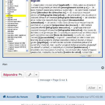
Alan
Répondre
1 message • Page
1
sur
1
Aller
Accueil du forum
Supprimer les cookies
Fuseau horaire sur
UTC+01:00