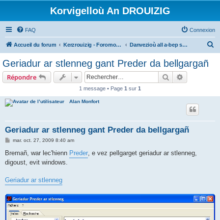
Korvigelloù An DROUIZIG
FAQ
Connexion
R
Accueil du forum
Kerzrouizig - Foromoù An Drouizig
Danvezioù all a-bep seurt
e
Geriadur ar stlenneg gant Preder da bellgargañ
c
Rechercher
Recherche 
Répondre
h
1 message • Page
1
sur
1
e
Alan Monfort
r
c
h
Geriadur ar stlenneg gant Preder da bellgargañ
e
M
mar. oct. 27, 2009 8:40 am
e
r
s
Bremañ, war lec'hienn
Preder
, e vez pellgarget geriadur ar stlenneg,
s
digoust, evit windows.
a
g
e
Geriadur ar stlenneg