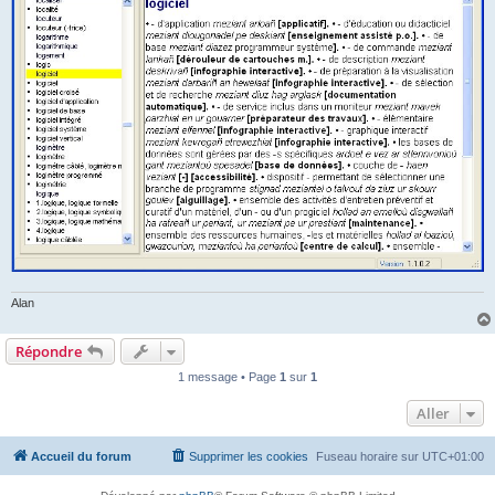
Alan
Répondre
1 message • Page
1
sur
1
Aller
Accueil du forum
Supprimer les cookies
Fuseau horaire sur
UTC+01:00