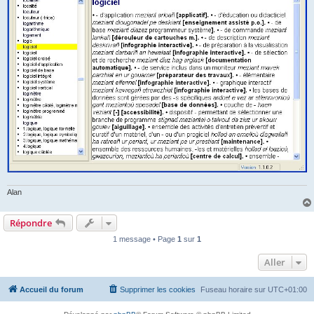
Alan
Répondre
1 message • Page
1
sur
1
Aller
Accueil du forum
Supprimer les cookies
Fuseau horaire sur
UTC+01:00