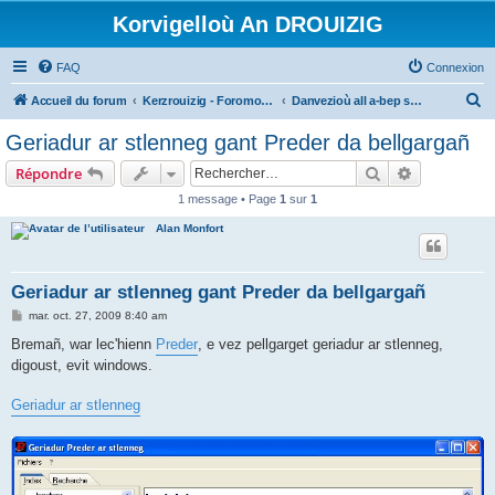
Korvigelloù An DROUIZIG
FAQ
Connexion
R
Accueil du forum
Kerzrouizig - Foromoù An Drouizig
Danvezioù all a-bep seurt
e
Geriadur ar stlenneg gant Preder da bellgargañ
c
Rechercher
Recherche 
Répondre
h
1 message • Page
1
sur
1
e
Alan Monfort
r
c
h
Geriadur ar stlenneg gant Preder da bellgargañ
e
M
mar. oct. 27, 2009 8:40 am
e
r
s
Bremañ, war lec'hienn
Preder
, e vez pellgarget geriadur ar stlenneg,
s
digoust, evit windows.
a
g
e
Geriadur ar stlenneg