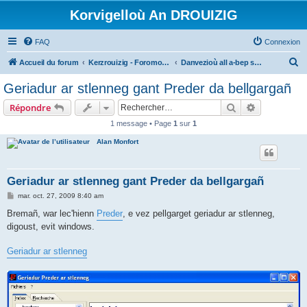
Korvigelloù An DROUIZIG
FAQ
Connexion
R
Accueil du forum
Kerzrouizig - Foromoù An Drouizig
Danvezioù all a-bep seurt
e
Geriadur ar stlenneg gant Preder da bellgargañ
c
Rechercher
Recherche 
Répondre
h
1 message • Page
1
sur
1
e
Alan Monfort
r
c
h
Geriadur ar stlenneg gant Preder da bellgargañ
e
M
mar. oct. 27, 2009 8:40 am
e
r
s
Bremañ, war lec'hienn
Preder
, e vez pellgarget geriadur ar stlenneg,
s
digoust, evit windows.
a
g
e
Geriadur ar stlenneg