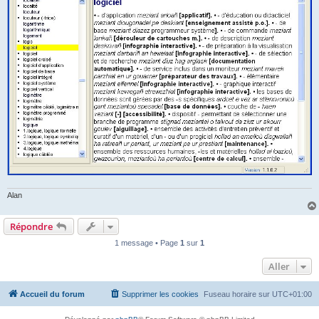
Alan
Répondre
1 message • Page
1
sur
1
Aller
Accueil du forum
Supprimer les cookies
Fuseau horaire sur
UTC+01:00