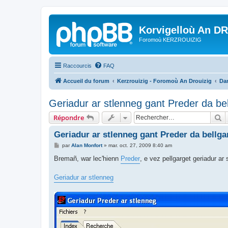
Korvigelloù An D
Foromoù KERZROUIZIG
Raccourcis
FAQ
Accueil du forum
Kerzrouizig - Foromoù An Drouizig
Dan
Geriadur ar stlenneg gant Preder da be
R
Répondre
Geriadur ar stlenneg gant Preder da bellg
M
par
Alan Monfort
»
mar. oct. 27, 2009 8:40 am
e
s
Bremañ, war lec'hienn
Preder
, e vez pellgarget geriadur ar
s
a
g
Geriadur ar stlenneg
e