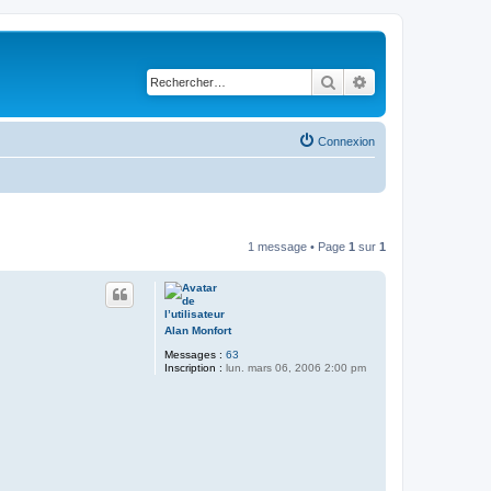
Rechercher
Recherche avancé
Connexion
1 message • Page
1
sur
1
Alan Monfort
Messages :
63
Inscription :
lun. mars 06, 2006 2:00 pm