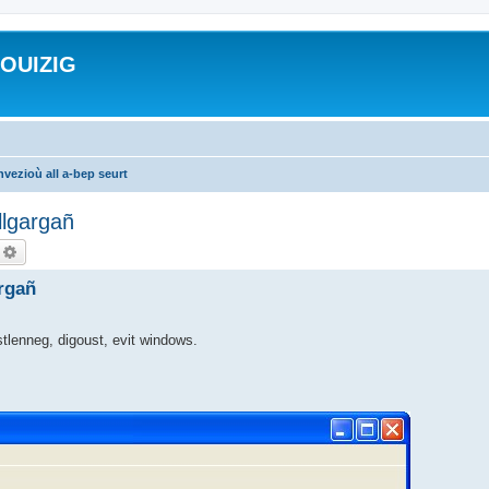
ROUIZIG
vezioù all a-bep seurt
llgargañ
echercher
Recherche avancée
argañ
 stlenneg, digoust, evit windows.