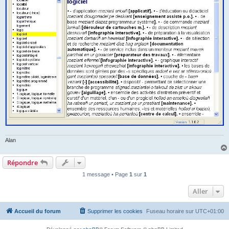
Alan
Répondre
1 message • Page
1
sur
1
Aller
Accueil du forum
Supprimer les cookies
Fuseau horaire sur
UTC+01:00