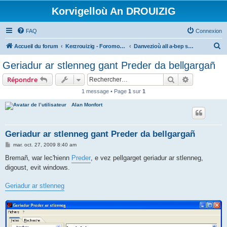
Korvigelloù An DROUIZIG
FAQ
Connexion
R
Accueil du forum
Kerzrouizig - Foromoù An Drouizig
Danvezioù all a-bep seurt
e
Geriadur ar stlenneg gant Preder da bellgargañ
c
Rechercher
Recherche 
Répondre
h
1 message • Page
1
sur
1
e
Alan Monfort
r
c
h
Geriadur ar stlenneg gant Preder da bellgargañ
e
M
mar. oct. 27, 2009 8:40 am
e
r
s
Bremañ, war lec'hienn
Preder
, e vez pellgarget geriadur ar stlenneg,
s
digoust, evit windows.
a
g
e
Geriadur ar stlenneg