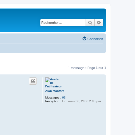
Rechercher
Recherche avancé
Connexion
1 message • Page
1
sur
1
Alan Monfort
Messages :
63
Inscription :
lun. mars 06, 2006 2:00 pm