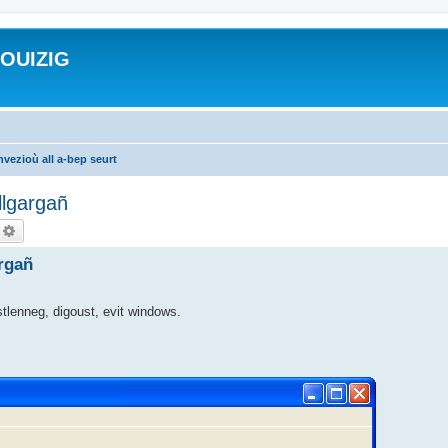
ROUIZIG
vezioù all a-bep seurt
llgargañ
echercher
Recherche avancée
argañ
 stlenneg, digoust, evit windows.