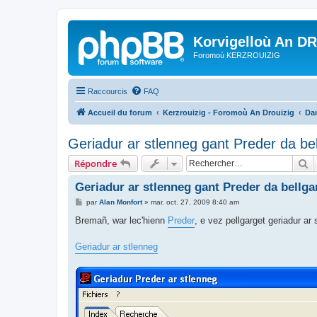
Korvigelloù An D
Foromoù KERZROUIZIG
Raccourcis
FAQ
Accueil du forum
Kerzrouizig - Foromoù An Drouizig
Dan
Geriadur ar stlenneg gant Preder da be
R
Répondre
Geriadur ar stlenneg gant Preder da bellg
M
par
Alan Monfort
»
mar. oct. 27, 2009 8:40 am
e
s
Bremañ, war lec'hienn
Preder
, e vez pellgarget geriadur ar
s
a
g
Geriadur ar stlenneg
e