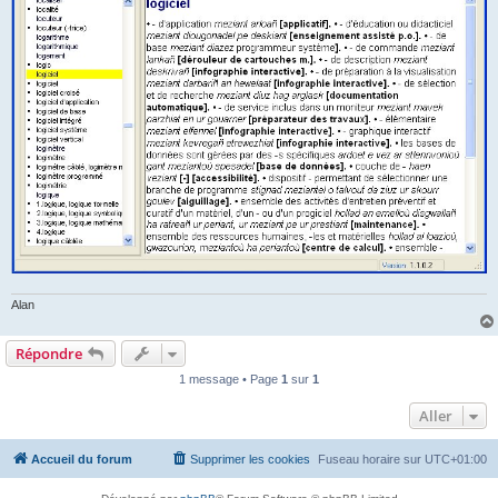
Alan
Répondre
1 message • Page
1
sur
1
Aller
Accueil du forum
Supprimer les cookies
Fuseau horaire sur
UTC+01:00