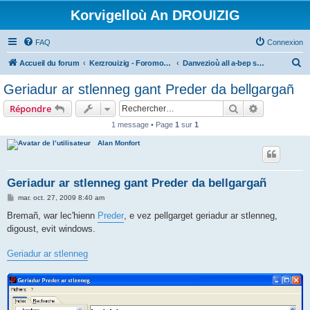
Korvigelloù An DROUIZIG
FAQ
Connexion
R
Accueil du forum
Kerzrouizig - Foromoù An Drouizig
Danvezioù all a-bep seurt
e
Geriadur ar stlenneg gant Preder da bellgargañ
c
Rechercher
Recherche 
Répondre
h
1 message • Page
1
sur
1
e
Alan Monfort
r
c
h
Geriadur ar stlenneg gant Preder da bellgargañ
e
M
mar. oct. 27, 2009 8:40 am
e
r
s
Bremañ, war lec'hienn
Preder
, e vez pellgarget geriadur ar stlenneg,
s
digoust, evit windows.
a
g
e
Geriadur ar stlenneg