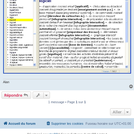
Alan
Répondre
1 message • Page
1
sur
1
Aller
Accueil du forum
Supprimer les cookies
Fuseau horaire sur
UTC+01:00