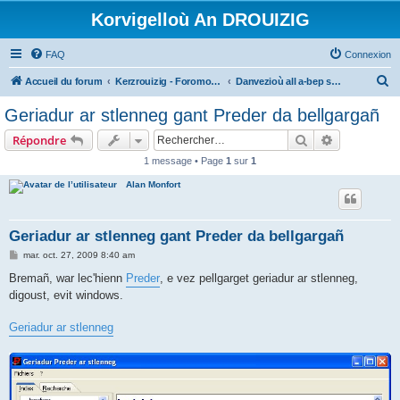
Korvigelloù An DROUIZIG
FAQ
Connexion
R
Accueil du forum
Kerzrouizig - Foromoù An Drouizig
Danvezioù all a-bep seurt
e
Geriadur ar stlenneg gant Preder da bellgargañ
c
Rechercher
Recherche 
Répondre
h
1 message • Page
1
sur
1
e
Alan Monfort
r
c
h
Geriadur ar stlenneg gant Preder da bellgargañ
e
M
mar. oct. 27, 2009 8:40 am
e
r
s
Bremañ, war lec'hienn
Preder
, e vez pellgarget geriadur ar stlenneg,
s
digoust, evit windows.
a
g
e
Geriadur ar stlenneg