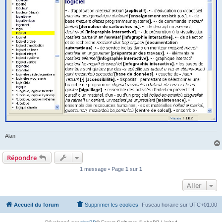
Alan
Répondre
1 message • Page
1
sur
1
Aller
Accueil du forum
Supprimer les cookies
Fuseau horaire sur
UTC+01:00