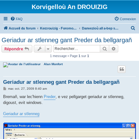
Korvigelloù An DROUIZIG
FAQ
Connexion
R
Accueil du forum
Kerzrouizig - Foromoù An Drouizig
Danvezioù all a-bep seurt
e
Geriadur ar stlenneg gant Preder da bellgargañ
c
Rechercher
Recherche 
Répondre
h
1 message • Page
1
sur
1
e
Alan Monfort
r
c
h
Geriadur ar stlenneg gant Preder da bellgargañ
e
M
mar. oct. 27, 2009 8:40 am
e
r
s
Bremañ, war lec'hienn
Preder
, e vez pellgarget geriadur ar stlenneg,
s
digoust, evit windows.
a
g
e
Geriadur ar stlenneg