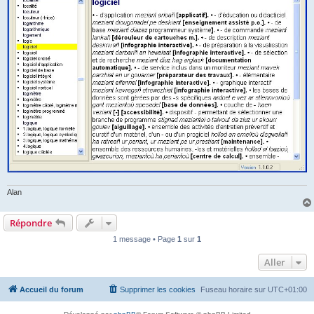
Alan
Répondre
1 message • Page
1
sur
1
Aller
Accueil du forum
Supprimer les cookies
Fuseau horaire sur
UTC+01:00