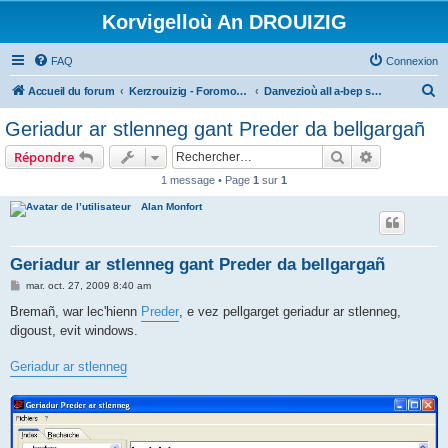
Korvigelloù An DROUIZIG
FAQ
Connexion
R
Accueil du forum
Kerzrouizig - Foromoù An Drouizig
Danvezioù all a-bep seurt
e
Geriadur ar stlenneg gant Preder da bellgargañ
c
Rechercher
Recherche 
Répondre
h
1 message • Page
1
sur
1
e
Alan Monfort
r
c
h
Geriadur ar stlenneg gant Preder da bellgargañ
e
M
mar. oct. 27, 2009 8:40 am
e
r
s
Bremañ, war lec'hienn
Preder
, e vez pellgarget geriadur ar stlenneg,
s
digoust, evit windows.
a
g
e
Geriadur ar stlenneg