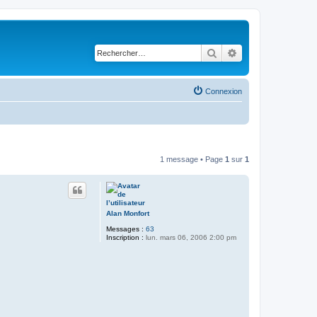
Rechercher
Recherche avancé
Connexion
1 message • Page
1
sur
1
Alan Monfort
Messages :
63
Inscription :
lun. mars 06, 2006 2:00 pm