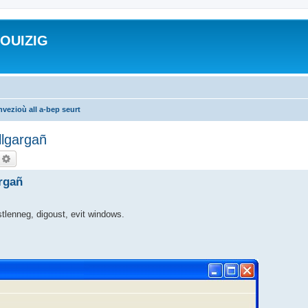
ROUIZIG
vezioù all a-bep seurt
llgargañ
echercher
Recherche avancée
argañ
 stlenneg, digoust, evit windows.