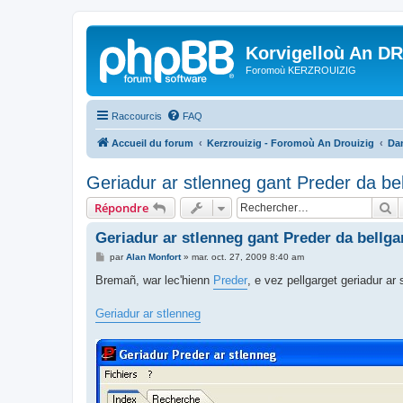
Korvigelloù An D
Foromoù KERZROUIZIG
Raccourcis
FAQ
Accueil du forum
Kerzrouizig - Foromoù An Drouizig
Dan
Geriadur ar stlenneg gant Preder da be
R
Répondre
Geriadur ar stlenneg gant Preder da bellg
M
par
Alan Monfort
»
mar. oct. 27, 2009 8:40 am
e
s
Bremañ, war lec'hienn
Preder
, e vez pellgarget geriadur ar
s
a
g
Geriadur ar stlenneg
e