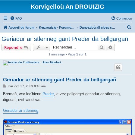
Korvigelloù An DROUIZIG
FAQ
Connexion
R
Accueil du forum
Kerzrouizig - Foromoù An Drouizig
Danvezioù all a-bep seurt
e
Geriadur ar stlenneg gant Preder da bellgargañ
c
Rechercher
Recherche 
Répondre
h
1 message • Page
1
sur
1
e
Alan Monfort
r
c
h
Geriadur ar stlenneg gant Preder da bellgargañ
e
M
mar. oct. 27, 2009 8:40 am
e
r
s
Bremañ, war lec'hienn
Preder
, e vez pellgarget geriadur ar stlenneg,
s
digoust, evit windows.
a
g
e
Geriadur ar stlenneg