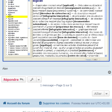
Alan
Répondre
1 message • Page
1
sur
1
Aller
Accueil du forum
Supprimer les cookies
Fuseau horaire sur
UTC+01:00