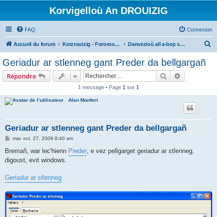
Korvigelloù An DROUIZIG
FAQ
Connexion
R
Accueil du forum
Kerzrouizig - Foromoù An Drouizig
Danvezioù all a-bep seurt
e
Geriadur ar stlenneg gant Preder da bellgargañ
c
Rechercher
Recherche 
Répondre
h
1 message • Page
1
sur
1
e
Alan Monfort
r
c
h
Geriadur ar stlenneg gant Preder da bellgargañ
e
M
mar. oct. 27, 2009 8:40 am
e
r
s
Bremañ, war lec'hienn
Preder
, e vez pellgarget geriadur ar stlenneg,
s
digoust, evit windows.
a
g
e
Geriadur ar stlenneg