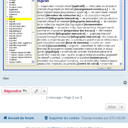
Alan
Répondre
1 message • Page
1
sur
1
Aller
Accueil du forum
Supprimer les cookies
Fuseau horaire sur
UTC+01:00