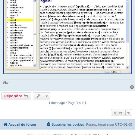
Alan
Répondre
1 message • Page
1
sur
1
Aller
Accueil du forum
Supprimer les cookies
Fuseau horaire sur
UTC+01:00