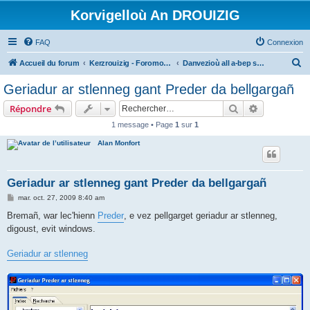
Korvigelloù An DROUIZIG
FAQ
Connexion
R
Accueil du forum
Kerzrouizig - Foromoù An Drouizig
Danvezioù all a-bep seurt
e
Geriadur ar stlenneg gant Preder da bellgargañ
c
Rechercher
Recherche 
Répondre
h
1 message • Page
1
sur
1
e
Alan Monfort
r
c
h
Geriadur ar stlenneg gant Preder da bellgargañ
e
M
mar. oct. 27, 2009 8:40 am
e
r
s
Bremañ, war lec'hienn
Preder
, e vez pellgarget geriadur ar stlenneg,
s
digoust, evit windows.
a
g
e
Geriadur ar stlenneg