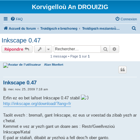
Korvigelloù An DROUIZIG
FAQ
Connexion
R
Accueil du forum
Troidigezh e brezhoneg
Troidigezh meziantoù all (frank a wirioù evit an darn vrasañ anezho)
e
Inkscape 0.47
c
Rechercher
Recherche 
Répondre
h
1 message • Page
1
sur
1
e
Alan Monfort
r
c
h
Inkscape 0.47
e
M
mer. nov. 25, 2009 7:18 am
e
r
s
Erfin ez eo bet lañset Inkscape 0.47 stabil
s
http://inkscape.org/download/?lang=fr
a
g
e
Taolit evezh : bremañ, gant Inkscape, ez eus ur voestad da zibab yezh ar
c'hetal.
Kemmet e vez ar yezh gant un doare aes : Restr/Gwellvezioù
Inkscape/Ketal
E-pad ar staliañ, dibabit ar yezhoù a fell deoc'h ober ganto.