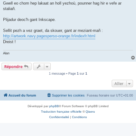
Gwell eo chom hep lakaat an holl yezhoù, pounner hag hir e vefe ar
staliañ.
Plijadur deoc'h gant Inkscape.
Sellit pezh a vez graet, da skouer, gant ar meziant-mañ :
http://artwork.navy.pagesperso-orange.fr/indexfr.html
Dreist !
Alan
Répondre
1 message • Page
1
sur
1
Aller
Accueil du forum
Supprimer les cookies
Fuseau horaire sur
UTC+01:00
Développé par
phpBB
® Forum Software © phpBB Limited
Traduction française officielle
©
Qiaeru
Confidentialité
|
Conditions