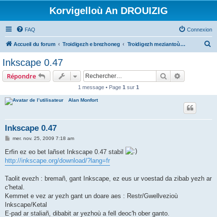
Korvigelloù An DROUIZIG
FAQ
Connexion
R
Accueil du forum
Troidigezh e brezhoneg
Troidigezh meziantoù all (frank a wirioù evit an darn vrasañ anezho)
e
Inkscape 0.47
c
Rechercher
Recherche 
Répondre
h
1 message • Page
1
sur
1
e
Alan Monfort
r
c
h
Inkscape 0.47
e
M
mer. nov. 25, 2009 7:18 am
e
r
s
Erfin ez eo bet lañset Inkscape 0.47 stabil
s
http://inkscape.org/download/?lang=fr
a
g
e
Taolit evezh : bremañ, gant Inkscape, ez eus ur voestad da zibab yezh ar
c'hetal.
Kemmet e vez ar yezh gant un doare aes : Restr/Gwellvezioù
Inkscape/Ketal
E-pad ar staliañ, dibabit ar yezhoù a fell deoc'h ober ganto.