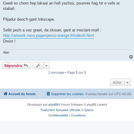
Gwell eo chom hep lakaat an holl yezhoù, pounner hag hir e vefe ar
staliañ.
Plijadur deoc'h gant Inkscape.
Sellit pezh a vez graet, da skouer, gant ar meziant-mañ :
http://artwork.navy.pagesperso-orange.fr/indexfr.html
Dreist !
Alan
Répondre
1 message • Page
1
sur
1
Aller
Accueil du forum
Supprimer les cookies
Fuseau horaire sur
UTC+01:00
Développé par
phpBB
® Forum Software © phpBB Limited
Traduction française officielle
©
Qiaeru
Confidentialité
|
Conditions