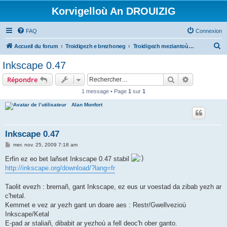
Korvigelloù An DROUIZIG
FAQ
Connexion
R
Accueil du forum
Troidigezh e brezhoneg
Troidigezh meziantoù all (frank a wirioù evit an darn vrasañ anezho)
e
Inkscape 0.47
c
Rechercher
Recherche 
Répondre
h
1 message • Page
1
sur
1
e
Alan Monfort
r
c
h
Inkscape 0.47
e
M
mer. nov. 25, 2009 7:18 am
e
r
s
Erfin ez eo bet lañset Inkscape 0.47 stabil
s
http://inkscape.org/download/?lang=fr
a
g
e
Taolit evezh : bremañ, gant Inkscape, ez eus ur voestad da zibab yezh ar
c'hetal.
Kemmet e vez ar yezh gant un doare aes : Restr/Gwellvezioù
Inkscape/Ketal
E-pad ar staliañ, dibabit ar yezhoù a fell deoc'h ober ganto.