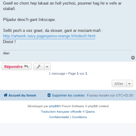
Gwell eo chom hep lakaat an holl yezhoù, pounner hag hir e vefe ar
staliañ.
Plijadur deoc'h gant Inkscape.
Sellit pezh a vez graet, da skouer, gant ar meziant-mañ :
http://artwork.navy.pagesperso-orange.fr/indexfr.html
Dreist !
Alan
Répondre
1 message • Page
1
sur
1
Aller
Accueil du forum
Supprimer les cookies
Fuseau horaire sur
UTC+01:00
Développé par
phpBB
® Forum Software © phpBB Limited
Traduction française officielle
©
Qiaeru
Confidentialité
|
Conditions