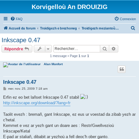
Korvigelloù An DROUIZIG
FAQ
Connexion
R
Accueil du forum
Troidigezh e brezhoneg
Troidigezh meziantoù all (frank a wirioù evit an darn vrasañ anezho)
e
Inkscape 0.47
c
Rechercher
Recherche 
Répondre
h
1 message • Page
1
sur
1
e
Alan Monfort
r
c
h
Inkscape 0.47
e
M
mer. nov. 25, 2009 7:18 am
e
r
s
Erfin ez eo bet lañset Inkscape 0.47 stabil
s
http://inkscape.org/download/?lang=fr
a
g
e
Taolit evezh : bremañ, gant Inkscape, ez eus ur voestad da zibab yezh ar
c'hetal.
Kemmet e vez ar yezh gant un doare aes : Restr/Gwellvezioù
Inkscape/Ketal
E-pad ar staliañ, dibabit ar yezhoù a fell deoc'h ober ganto.