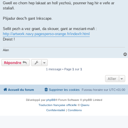
Gwell eo chom hep lakaat an holl yezhoù, pounner hag hir e vefe ar
staliañ.
Plijadur deoc'h gant Inkscape.
Sellit pezh a vez graet, da skouer, gant ar meziant-mañ :
http://artwork.navy.pagesperso-orange.fr/indexfr.html
Dreist !
Alan
Répondre
1 message • Page
1
sur
1
Aller
Accueil du forum
Supprimer les cookies
Fuseau horaire sur
UTC+01:00
Développé par
phpBB
® Forum Software © phpBB Limited
Traduction française officielle
©
Qiaeru
Confidentialité
|
Conditions