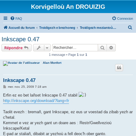
Korvigelloù An DROUIZIG
FAQ
Connexion
R
Accueil du forum
Troidigezh e brezhoneg
Troidigezh meziantoù all (frank a wirioù evit an darn vrasañ anezho)
e
Inkscape 0.47
c
Rechercher
Recherche 
Répondre
h
1 message • Page
1
sur
1
e
Alan Monfort
r
c
h
Inkscape 0.47
e
M
mer. nov. 25, 2009 7:18 am
e
r
s
Erfin ez eo bet lañset Inkscape 0.47 stabil
s
http://inkscape.org/download/?lang=fr
a
g
e
Taolit evezh : bremañ, gant Inkscape, ez eus ur voestad da zibab yezh ar
c'hetal.
Kemmet e vez ar yezh gant un doare aes : Restr/Gwellvezioù
Inkscape/Ketal
E-pad ar staliañ, dibabit ar yezhoù a fell deoc'h ober ganto.