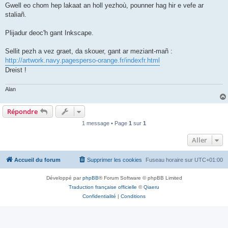
Gwell eo chom hep lakaat an holl yezhoù, pounner hag hir e vefe ar
staliañ.
Plijadur deoc'h gant Inkscape.
Sellit pezh a vez graet, da skouer, gant ar meziant-mañ :
http://artwork.navy.pagesperso-orange.fr/indexfr.html
Dreist !
Alan
Répondre
1 message • Page
1
sur
1
Aller
Accueil du forum
Supprimer les cookies
Fuseau horaire sur
UTC+01:00
Développé par
phpBB
® Forum Software © phpBB Limited
Traduction française officielle
©
Qiaeru
Confidentialité
|
Conditions