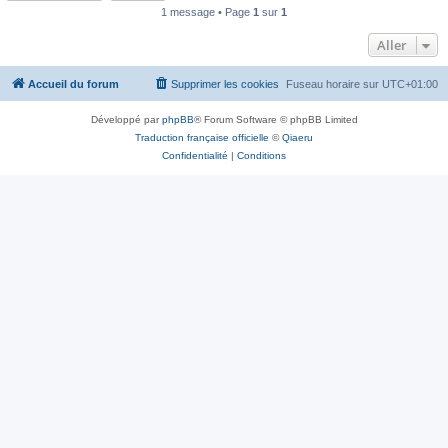
1 message • Page
1
sur
1
Aller
Accueil du forum
Supprimer les cookies
Fuseau horaire sur
UTC+01:00
Développé par
phpBB
® Forum Software © phpBB Limited
Traduction française officielle
©
Qiaeru
Confidentialité
|
Conditions