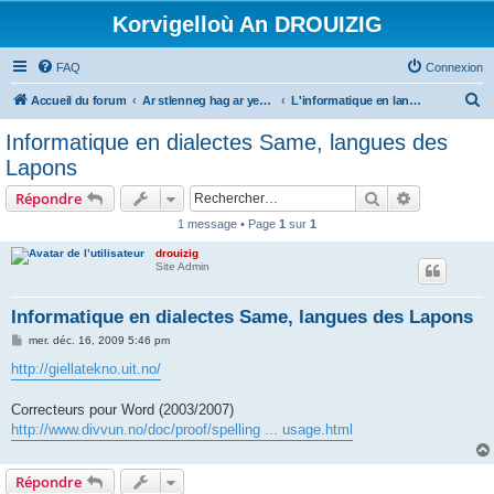
Korvigelloù An DROUIZIG
FAQ
Connexion
R
Accueil du forum
Ar stlenneg hag ar yezhoù bihan er bed a-bezh
L'informatique en langues régionales et minoritaires
e
Informatique en dialectes Same, langues des
c
Lapons
h
Rechercher
Recherche 
Répondre
e
1 message • Page
1
sur
1
r
drouizig
c
Site Admin
h
e
Informatique en dialectes Same, langues des Lapons
r
M
mer. déc. 16, 2009 5:46 pm
e
s
http://giellatekno.uit.no/
s
a
g
Correcteurs pour Word (2003/2007)
e
http://www.divvun.no/doc/proof/spelling ... usage.html
Répondre