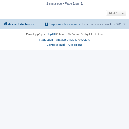
1 message • Page
1
sur
1
Aller
Accueil du forum
Supprimer les cookies
Fuseau horaire sur
UTC+01:00
Développé par
phpBB
® Forum Software © phpBB Limited
Traduction française officielle
©
Qiaeru
Confidentialité
|
Conditions