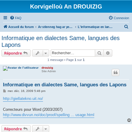
Korvigelloù An DROUIZIG
FAQ
Connexion
R
Accueil du forum
Ar stlenneg hag ar yezhoù bihan er bed a-bezh
L'informatique en langues régionales et minoritaires
e
Informatique en dialectes Same, langues des
c
Lapons
h
Rechercher
Recherche 
Répondre
e
1 message • Page
1
sur
1
r
drouizig
c
Site Admin
h
e
Informatique en dialectes Same, langues des Lapons
r
M
mer. déc. 16, 2009 5:46 pm
e
s
http://giellatekno.uit.no/
s
a
g
Correcteurs pour Word (2003/2007)
e
http://www.divvun.no/doc/proof/spelling ... usage.html
Répondre