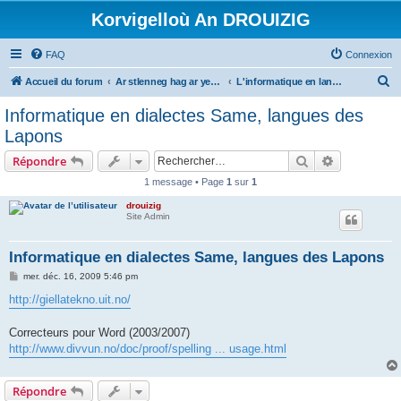
Korvigelloù An DROUIZIG
FAQ
Connexion
R
Accueil du forum
Ar stlenneg hag ar yezhoù bihan er bed a-bezh
L'informatique en langues régionales et minoritaires
e
Informatique en dialectes Same, langues des
c
Lapons
h
Rechercher
Recherche 
Répondre
e
1 message • Page
1
sur
1
r
drouizig
c
Site Admin
h
e
Informatique en dialectes Same, langues des Lapons
r
M
mer. déc. 16, 2009 5:46 pm
e
s
http://giellatekno.uit.no/
s
a
g
Correcteurs pour Word (2003/2007)
e
http://www.divvun.no/doc/proof/spelling ... usage.html
Répondre