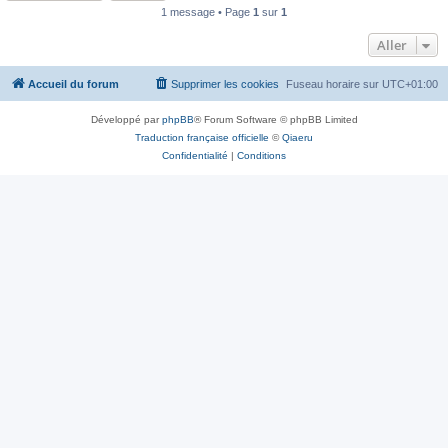
1 message • Page
1
sur
1
Aller
Accueil du forum
Supprimer les cookies
Fuseau horaire sur
UTC+01:00
Développé par
phpBB
® Forum Software © phpBB Limited
Traduction française officielle
©
Qiaeru
Confidentialité
|
Conditions