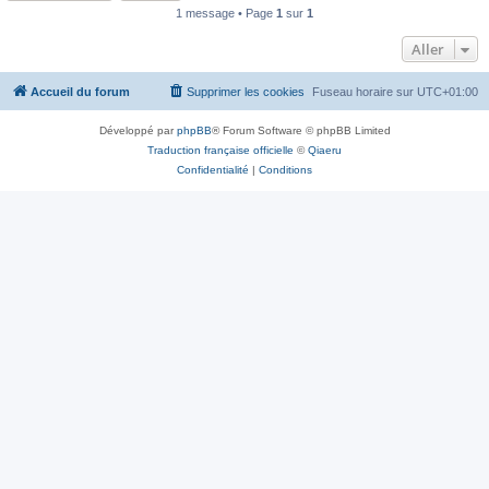
1 message • Page
1
sur
1
Aller
Accueil du forum
Supprimer les cookies
Fuseau horaire sur
UTC+01:00
Développé par
phpBB
® Forum Software © phpBB Limited
Traduction française officielle
©
Qiaeru
Confidentialité
|
Conditions