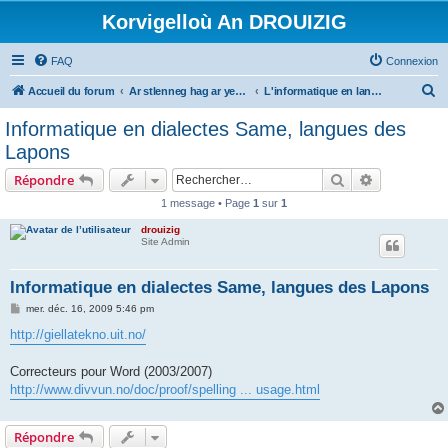
Korvigelloù An DROUIZIG
FAQ
Connexion
R
Accueil du forum
Ar stlenneg hag ar yezhoù bihan er bed a-bezh
L'informatique en langues régionales et minoritaires
e
Informatique en dialectes Same, langues des
c
Lapons
h
Rechercher
Recherche 
Répondre
e
1 message • Page
1
sur
1
r
drouizig
c
Site Admin
h
e
Informatique en dialectes Same, langues des Lapons
r
M
mer. déc. 16, 2009 5:46 pm
e
s
http://giellatekno.uit.no/
s
a
g
Correcteurs pour Word (2003/2007)
e
http://www.divvun.no/doc/proof/spelling ... usage.html
Répondre