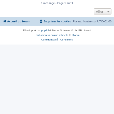
1 message • Page
1
sur
1
Aller
Accueil du forum
Supprimer les cookies
Fuseau horaire sur
UTC+01:00
Développé par
phpBB
® Forum Software © phpBB Limited
Traduction française officielle
©
Qiaeru
Confidentialité
|
Conditions