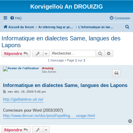
Korvigelloù An DROUIZIG
FAQ
Connexion
R
Accueil du forum
Ar stlenneg hag ar yezhoù bihan er bed a-bezh
L'informatique en langues régionales et minoritaires
e
Informatique en dialectes Same, langues des
c
Lapons
h
Rechercher
Recherche 
Répondre
e
1 message • Page
1
sur
1
r
drouizig
c
Site Admin
h
e
Informatique en dialectes Same, langues des Lapons
r
M
mer. déc. 16, 2009 5:46 pm
e
s
http://giellatekno.uit.no/
s
a
g
Correcteurs pour Word (2003/2007)
e
http://www.divvun.no/doc/proof/spelling ... usage.html
Répondre