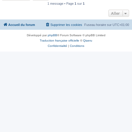
1 message • Page
1
sur
1
Aller
Accueil du forum
Supprimer les cookies
Fuseau horaire sur
UTC+01:00
Développé par
phpBB
® Forum Software © phpBB Limited
Traduction française officielle
©
Qiaeru
Confidentialité
|
Conditions