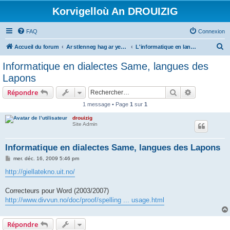
Korvigelloù An DROUIZIG
FAQ
Connexion
R
Accueil du forum
Ar stlenneg hag ar yezhoù bihan er bed a-bezh
L'informatique en langues régionales et minoritaires
e
Informatique en dialectes Same, langues des
c
Lapons
h
Rechercher
Recherche 
Répondre
e
1 message • Page
1
sur
1
r
drouizig
c
Site Admin
h
e
Informatique en dialectes Same, langues des Lapons
r
M
mer. déc. 16, 2009 5:46 pm
e
s
http://giellatekno.uit.no/
s
a
g
Correcteurs pour Word (2003/2007)
e
http://www.divvun.no/doc/proof/spelling ... usage.html
Répondre