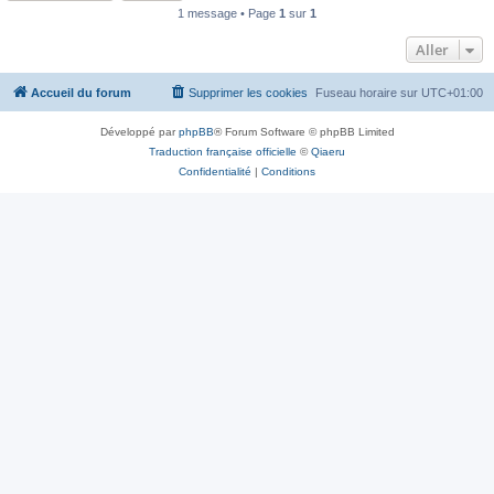
1 message • Page
1
sur
1
Aller
Accueil du forum
Supprimer les cookies
Fuseau horaire sur
UTC+01:00
Développé par
phpBB
® Forum Software © phpBB Limited
Traduction française officielle
©
Qiaeru
Confidentialité
|
Conditions