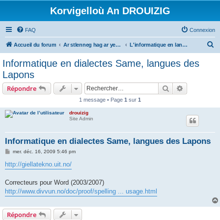
Korvigelloù An DROUIZIG
FAQ
Connexion
R
Accueil du forum
Ar stlenneg hag ar yezhoù bihan er bed a-bezh
L'informatique en langues régionales et minoritaires
e
Informatique en dialectes Same, langues des
c
Lapons
h
Rechercher
Recherche 
Répondre
e
1 message • Page
1
sur
1
r
drouizig
c
Site Admin
h
e
Informatique en dialectes Same, langues des Lapons
r
M
mer. déc. 16, 2009 5:46 pm
e
s
http://giellatekno.uit.no/
s
a
g
Correcteurs pour Word (2003/2007)
e
http://www.divvun.no/doc/proof/spelling ... usage.html
Répondre