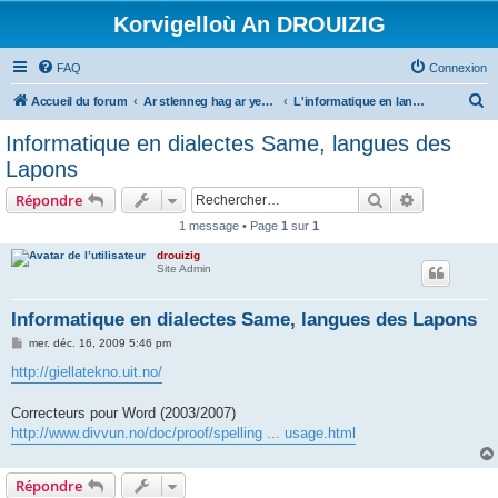
Korvigelloù An DROUIZIG
FAQ
Connexion
R
Accueil du forum
Ar stlenneg hag ar yezhoù bihan er bed a-bezh
L'informatique en langues régionales et minoritaires
e
Informatique en dialectes Same, langues des
c
Lapons
h
Rechercher
Recherche 
Répondre
e
1 message • Page
1
sur
1
r
drouizig
c
Site Admin
h
e
Informatique en dialectes Same, langues des Lapons
r
M
mer. déc. 16, 2009 5:46 pm
e
s
http://giellatekno.uit.no/
s
a
g
Correcteurs pour Word (2003/2007)
e
http://www.divvun.no/doc/proof/spelling ... usage.html
Répondre