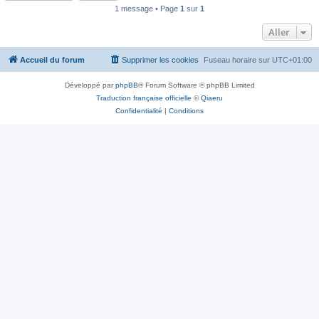
1 message • Page
1
sur
1
Aller
Accueil du forum
Supprimer les cookies
Fuseau horaire sur
UTC+01:00
Développé par
phpBB
® Forum Software © phpBB Limited
Traduction française officielle
©
Qiaeru
Confidentialité
|
Conditions