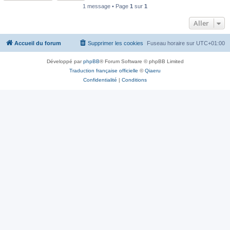
1 message • Page
1
sur
1
Aller
Accueil du forum
Supprimer les cookies
Fuseau horaire sur
UTC+01:00
Développé par
phpBB
® Forum Software © phpBB Limited
Traduction française officielle
©
Qiaeru
Confidentialité
|
Conditions