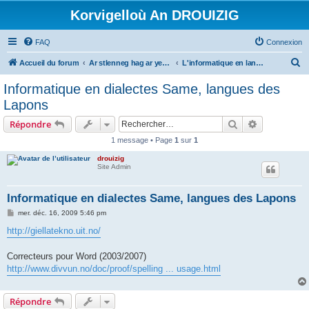
Korvigelloù An DROUIZIG
FAQ
Connexion
R
Accueil du forum
Ar stlenneg hag ar yezhoù bihan er bed a-bezh
L'informatique en langues régionales et minoritaires
e
Informatique en dialectes Same, langues des
c
Lapons
h
Rechercher
Recherche 
Répondre
e
1 message • Page
1
sur
1
r
drouizig
c
Site Admin
h
e
Informatique en dialectes Same, langues des Lapons
r
M
mer. déc. 16, 2009 5:46 pm
e
s
http://giellatekno.uit.no/
s
a
g
Correcteurs pour Word (2003/2007)
e
http://www.divvun.no/doc/proof/spelling ... usage.html
Répondre