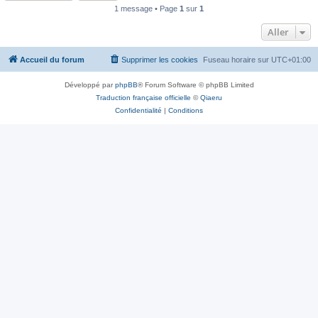
1 message • Page
1
sur
1
Aller
Accueil du forum
Supprimer les cookies
Fuseau horaire sur
UTC+01:00
Développé par
phpBB
® Forum Software © phpBB Limited
Traduction française officielle
©
Qiaeru
Confidentialité
|
Conditions