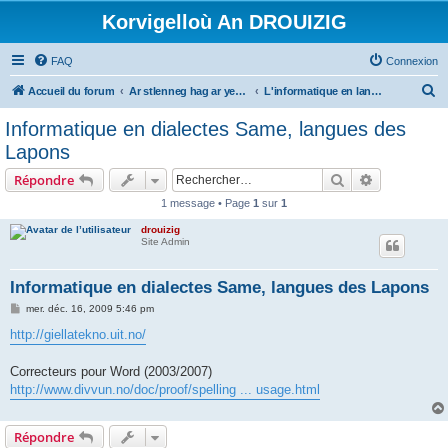
Korvigelloù An DROUIZIG
FAQ
Connexion
R
Accueil du forum
Ar stlenneg hag ar yezhoù bihan er bed a-bezh
L'informatique en langues régionales et minoritaires
e
Informatique en dialectes Same, langues des
c
Lapons
h
Rechercher
Recherche 
Répondre
e
1 message • Page
1
sur
1
r
drouizig
c
Site Admin
h
e
Informatique en dialectes Same, langues des Lapons
r
M
mer. déc. 16, 2009 5:46 pm
e
s
http://giellatekno.uit.no/
s
a
g
Correcteurs pour Word (2003/2007)
e
http://www.divvun.no/doc/proof/spelling ... usage.html
Répondre