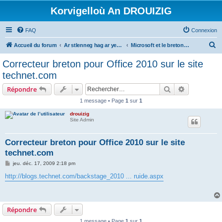
Korvigelloù An DROUIZIG
FAQ
Connexion
R
Accueil du forum
Ar stlenneg hag ar yezhoù bihan er bed a-bezh
Microsoft et le breton - Microsoft and the Breton language
e
Correcteur breton pour Office 2010 sur le site
c
technet.com
h
Rechercher
Recherche 
Répondre
e
1 message • Page
1
sur
1
r
drouizig
c
Site Admin
h
e
Correcteur breton pour Office 2010 sur le site
technet.com
r
M
jeu. déc. 17, 2009 2:18 pm
e
s
http://blogs.technet.com/backstage_2010 ... ruide.aspx
s
a
g
e
Répondre
1 message • Page
1
sur
1