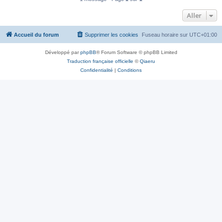
Aller
Accueil du forum
Supprimer les cookies
Fuseau horaire sur
UTC+01:00
Développé par
phpBB
® Forum Software © phpBB Limited
Traduction française officielle
©
Qiaeru
Confidentialité
|
Conditions