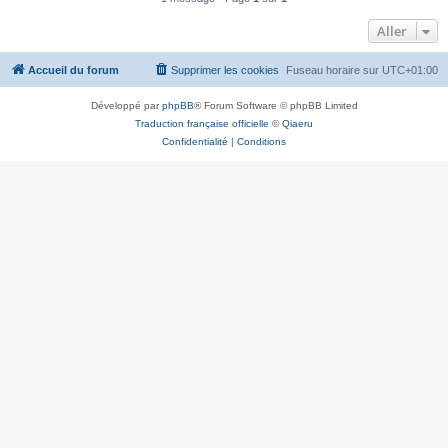
Aller
Accueil du forum
Supprimer les cookies
Fuseau horaire sur
UTC+01:00
Développé par
phpBB
® Forum Software © phpBB Limited
Traduction française officielle
©
Qiaeru
Confidentialité
|
Conditions