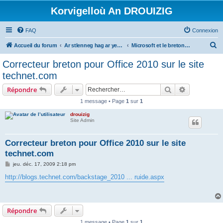
Korvigelloù An DROUIZIG
FAQ
Connexion
R
Accueil du forum
Ar stlenneg hag ar yezhoù bihan er bed a-bezh
Microsoft et le breton - Microsoft and the Breton language
e
Correcteur breton pour Office 2010 sur le site
c
technet.com
h
Rechercher
Recherche 
Répondre
e
1 message • Page
1
sur
1
r
drouizig
c
Site Admin
h
e
Correcteur breton pour Office 2010 sur le site
technet.com
r
M
jeu. déc. 17, 2009 2:18 pm
e
s
http://blogs.technet.com/backstage_2010 ... ruide.aspx
s
a
g
e
Répondre
1 message • Page
1
sur
1