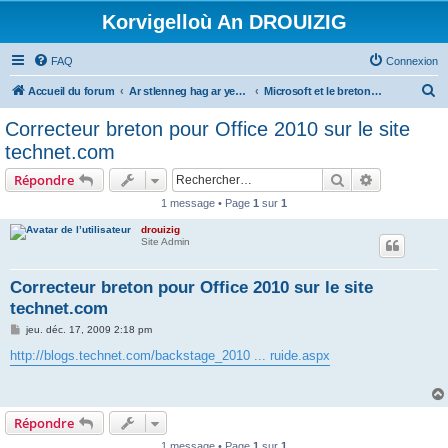
Korvigelloù An DROUIZIG
FAQ
Connexion
R
Accueil du forum
Ar stlenneg hag ar yezhoù bihan er bed a-bezh
Microsoft et le breton - Microsoft and the Breton language
e
Correcteur breton pour Office 2010 sur le site
c
technet.com
h
Rechercher
Recherche 
Répondre
e
1 message • Page
1
sur
1
r
drouizig
c
Site Admin
h
e
Correcteur breton pour Office 2010 sur le site
technet.com
r
M
jeu. déc. 17, 2009 2:18 pm
e
s
http://blogs.technet.com/backstage_2010 ... ruide.aspx
s
a
g
e
Répondre
1 message • Page
1
sur
1