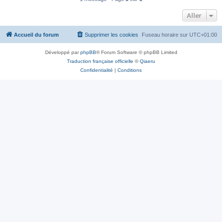
Aller
Accueil du forum
Supprimer les cookies
Fuseau horaire sur
UTC+01:00
Développé par
phpBB
® Forum Software © phpBB Limited
Traduction française officielle
©
Qiaeru
Confidentialité
|
Conditions