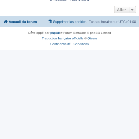
Aller
Accueil du forum
Supprimer les cookies
Fuseau horaire sur
UTC+01:00
Développé par
phpBB
® Forum Software © phpBB Limited
Traduction française officielle
©
Qiaeru
Confidentialité
|
Conditions