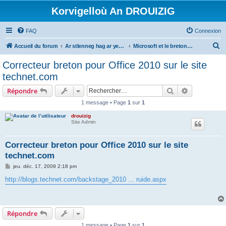
Korvigelloù An DROUIZIG
FAQ
Connexion
R
Accueil du forum
Ar stlenneg hag ar yezhoù bihan er bed a-bezh
Microsoft et le breton - Microsoft and the Breton language
e
Correcteur breton pour Office 2010 sur le site
c
technet.com
h
Rechercher
Recherche 
Répondre
e
1 message • Page
1
sur
1
r
drouizig
c
Site Admin
h
e
Correcteur breton pour Office 2010 sur le site
technet.com
r
M
jeu. déc. 17, 2009 2:18 pm
e
s
http://blogs.technet.com/backstage_2010 ... ruide.aspx
s
a
g
e
Répondre
1 message • Page
1
sur
1