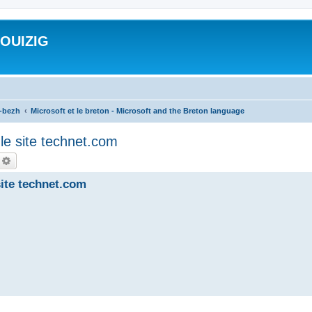
ROUIZIG
a-bezh
Microsoft et le breton - Microsoft and the Breton language
le site technet.com
echercher
Recherche avancée
site technet.com