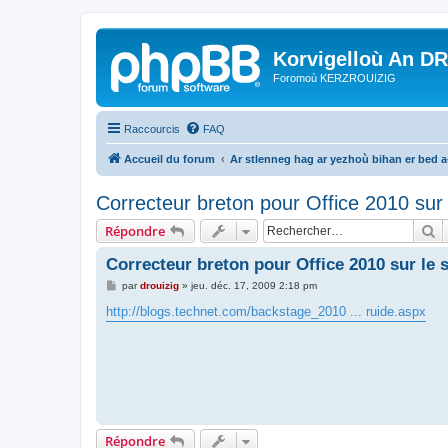
Korvigelloù An D
Foromoù KERZROUIZIG
Raccourcis
FAQ
Accueil du forum
Ar stlenneg hag ar yezhoù bihan er bed 
Correcteur breton pour Office 2010 sur 
R
Répondre
Correcteur breton pour Office 2010 sur le 
M
par
drouizig
»
jeu. déc. 17, 2009 2:18 pm
e
s
http://blogs.technet.com/backstage_2010 ... ruide.aspx
s
a
g
e
Répondre