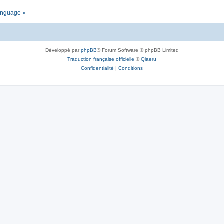
language »
Développé par
phpBB
® Forum Software © phpBB Limited
Traduction française officielle
©
Qiaeru
Confidentialité
|
Conditions