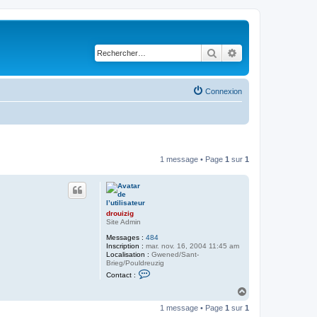
Rechercher
Recherche avancé
Connexion
1 message • Page
1
sur
1
drouizig
Site Admin
Messages :
484
Inscription :
mar. nov. 16, 2004 11:45 am
Localisation :
Gwened/Sant-
Brieg/Pouldreuzig
C
Contact :
o
n
H
t
a
a
1 message • Page
1
sur
1
u
c