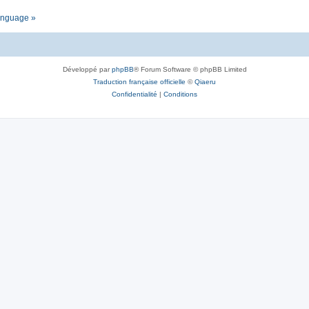
language »
Développé par
phpBB
® Forum Software © phpBB Limited
Traduction française officielle
©
Qiaeru
Confidentialité
|
Conditions