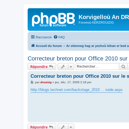
Korvigelloù An D
Foromoù KERZROUIZIG
Raccourcis
FAQ
Accueil du forum
Ar stlenneg hag ar yezhoù bihan er bed 
Correcteur breton pour Office 2010 sur 
R
Répondre
Correcteur breton pour Office 2010 sur le 
M
par
drouizig
»
jeu. déc. 17, 2009 2:18 pm
e
s
http://blogs.technet.com/backstage_2010 ... ruide.aspx
s
a
g
e
Répondre