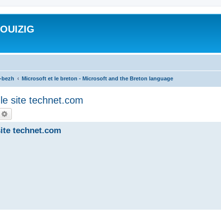
ROUIZIG
a-bezh
Microsoft et le breton - Microsoft and the Breton language
le site technet.com
echercher
Recherche avancée
site technet.com