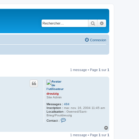
Rechercher
Recherche avancé
Connexion
1 message • Page
1
sur
1
drouizig
Site Admin
Messages :
484
Inscription :
mar. nov. 16, 2004 11:45 am
Localisation :
Gwened/Sant-
Brieg/Pouldreuzig
C
Contact :
o
n
H
t
a
a
1 message • Page
1
sur
1
u
c