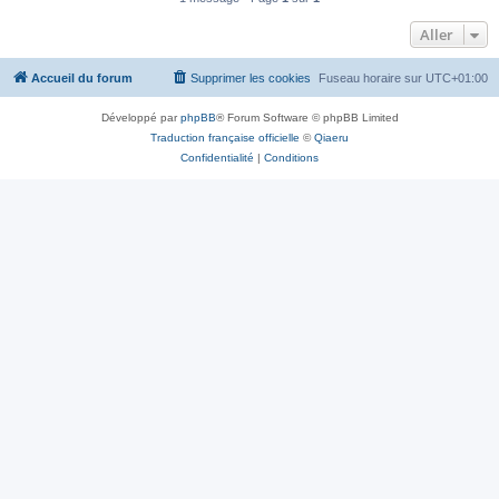
Aller
Accueil du forum
Supprimer les cookies
Fuseau horaire sur
UTC+01:00
Développé par
phpBB
® Forum Software © phpBB Limited
Traduction française officielle
©
Qiaeru
Confidentialité
|
Conditions