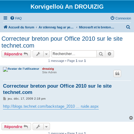
Korvigelloù An DROUIZIG
FAQ
Connexion
R
Accueil du forum
Ar stlenneg hag ar yezhoù bihan er bed a-bezh
Microsoft et le breton - Microsoft and the Breton language
e
Correcteur breton pour Office 2010 sur le site
c
technet.com
h
Rechercher
Recherche 
Répondre
e
1 message • Page
1
sur
1
r
drouizig
c
Site Admin
h
e
Correcteur breton pour Office 2010 sur le site
technet.com
r
M
jeu. déc. 17, 2009 2:18 pm
e
s
http://blogs.technet.com/backstage_2010 ... ruide.aspx
s
a
g
e
Répondre
1 message • Page
1
sur
1