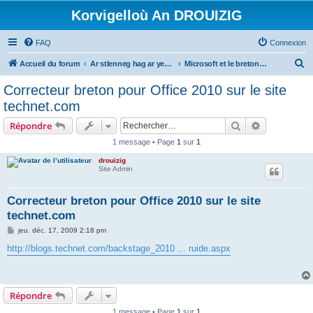
Korvigelloù An DROUIZIG
FAQ
Connexion
R
Accueil du forum
Ar stlenneg hag ar yezhoù bihan er bed a-bezh
Microsoft et le breton - Microsoft and the Breton language
e
Correcteur breton pour Office 2010 sur le site
c
technet.com
h
Rechercher
Recherche 
Répondre
e
1 message • Page
1
sur
1
r
drouizig
c
Site Admin
h
e
Correcteur breton pour Office 2010 sur le site
technet.com
r
M
jeu. déc. 17, 2009 2:18 pm
e
s
http://blogs.technet.com/backstage_2010 ... ruide.aspx
s
a
g
e
Répondre
1 message • Page
1
sur
1