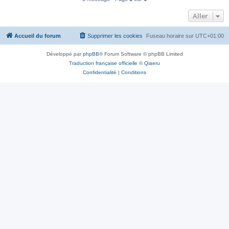
Aller
Accueil du forum
Supprimer les cookies
Fuseau horaire sur
UTC+01:00
Développé par
phpBB
® Forum Software © phpBB Limited
Traduction française officielle
©
Qiaeru
Confidentialité
|
Conditions