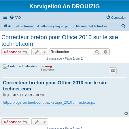
Korvigelloù An DROUIZIG
FAQ
Connexion
R
Accueil du forum
Ar stlenneg hag ar yezhoù bihan er bed a-bezh
Microsoft et le breton - Microsoft and the Breton language
e
Correcteur breton pour Office 2010 sur le site
c
technet.com
h
Rechercher
Recherche 
Répondre
e
1 message • Page
1
sur
1
r
drouizig
c
Site Admin
h
e
Correcteur breton pour Office 2010 sur le site
technet.com
r
M
jeu. déc. 17, 2009 2:18 pm
e
s
http://blogs.technet.com/backstage_2010 ... ruide.aspx
s
a
g
e
Répondre
1 message • Page
1
sur
1