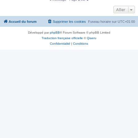
Aller
Accueil du forum
Supprimer les cookies
Fuseau horaire sur
UTC+01:00
Développé par
phpBB
® Forum Software © phpBB Limited
Traduction française officielle
©
Qiaeru
Confidentialité
|
Conditions