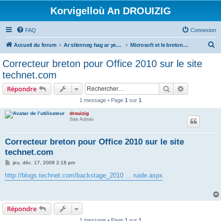
Korvigelloù An DROUIZIG
FAQ
Connexion
R
Accueil du forum
Ar stlenneg hag ar yezhoù bihan er bed a-bezh
Microsoft et le breton - Microsoft and the Breton language
e
Correcteur breton pour Office 2010 sur le site
c
technet.com
h
Rechercher
Recherche 
Répondre
e
1 message • Page
1
sur
1
r
drouizig
c
Site Admin
h
e
Correcteur breton pour Office 2010 sur le site
technet.com
r
M
jeu. déc. 17, 2009 2:18 pm
e
s
http://blogs.technet.com/backstage_2010 ... ruide.aspx
s
a
g
e
Répondre
1 message • Page
1
sur
1