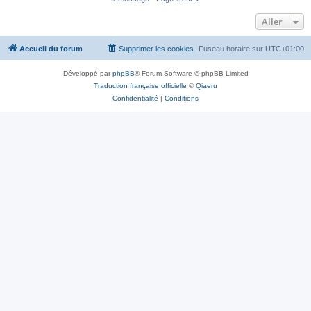
Aller
Accueil du forum
Supprimer les cookies
Fuseau horaire sur
UTC+01:00
Développé par
phpBB
® Forum Software © phpBB Limited
Traduction française officielle
©
Qiaeru
Confidentialité
|
Conditions