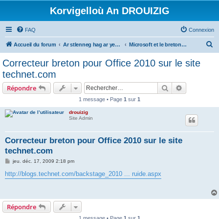
Korvigelloù An DROUIZIG
FAQ
Connexion
R
Accueil du forum
Ar stlenneg hag ar yezhoù bihan er bed a-bezh
Microsoft et le breton - Microsoft and the Breton language
e
Correcteur breton pour Office 2010 sur le site
c
technet.com
h
Rechercher
Recherche 
Répondre
e
1 message • Page
1
sur
1
r
drouizig
c
Site Admin
h
e
Correcteur breton pour Office 2010 sur le site
technet.com
r
M
jeu. déc. 17, 2009 2:18 pm
e
s
http://blogs.technet.com/backstage_2010 ... ruide.aspx
s
a
g
e
Répondre
1 message • Page
1
sur
1