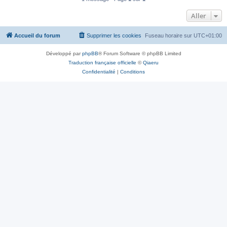
Aller
Accueil du forum
Supprimer les cookies
Fuseau horaire sur
UTC+01:00
Développé par
phpBB
® Forum Software © phpBB Limited
Traduction française officielle
©
Qiaeru
Confidentialité
|
Conditions