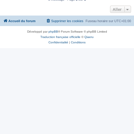
Aller
Accueil du forum
Supprimer les cookies
Fuseau horaire sur
UTC+01:00
Développé par
phpBB
® Forum Software © phpBB Limited
Traduction française officielle
©
Qiaeru
Confidentialité
|
Conditions