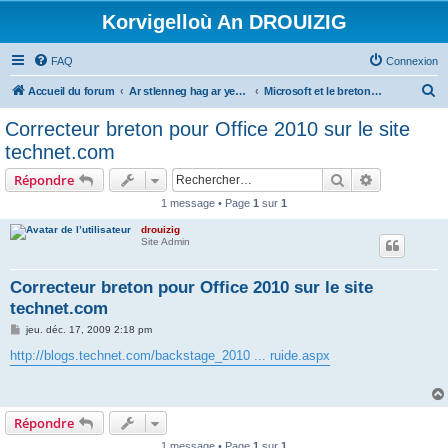
Korvigelloù An DROUIZIG
FAQ
Connexion
R
Accueil du forum
Ar stlenneg hag ar yezhoù bihan er bed a-bezh
Microsoft et le breton - Microsoft and the Breton language
e
Correcteur breton pour Office 2010 sur le site
c
technet.com
h
Rechercher
Recherche 
Répondre
e
1 message • Page
1
sur
1
r
drouizig
c
Site Admin
h
e
Correcteur breton pour Office 2010 sur le site
technet.com
r
M
jeu. déc. 17, 2009 2:18 pm
e
s
http://blogs.technet.com/backstage_2010 ... ruide.aspx
s
a
g
e
Répondre
1 message • Page
1
sur
1